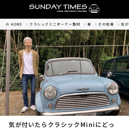
HOME
クラシックミニオーナー取材
青
その他青
気が
気が付いたらクラシックMiniにどっ