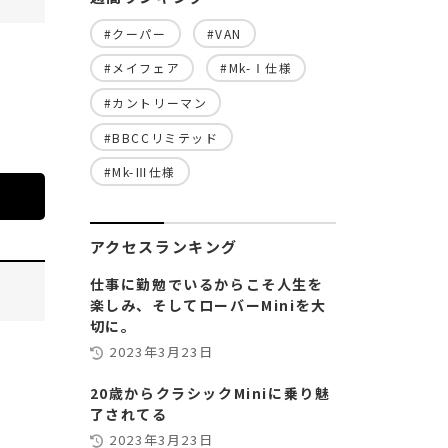
#クーパー
#VAN
#メイフェア
#Mk-Ⅰ仕様
#カントリーマン
#BBCCリミテッド
#Mk-Ⅲ仕様
アクセスランキング
仕事に勤勉でいるからこそ人生を
楽しみ、そしてローバーMiniを大
切に。
2023年3月23日
20歳からクラシックMiniに乗り魅
了されてる
2023年3月23日