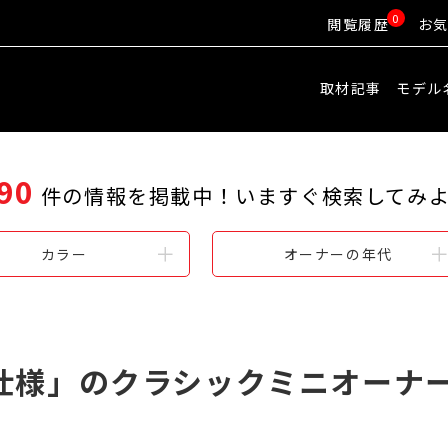
0
閲覧履歴
お
取材記事
モデル
90
件の情報を掲載中！
いますぐ検索してみ
カラー
オーナーの年代
Ⅰ仕様」のクラシックミニオーナ