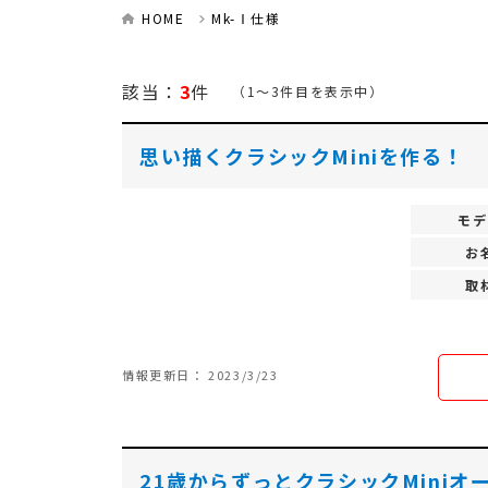
HOME
Mk-Ⅰ仕様
該当：
3
件
（1～3件目を表示中）
思い描くクラシックMiniを作る！
モデ
お
取
情報更新日： 2023/3/23
21歳からずっとクラシックMiniオ