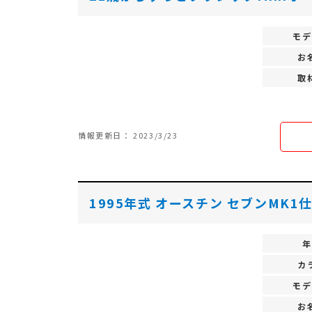
モデ
お
取
情報更新日： 2023/3/23
1995年式 オースチン セブンMK1
年
カ
モデ
お