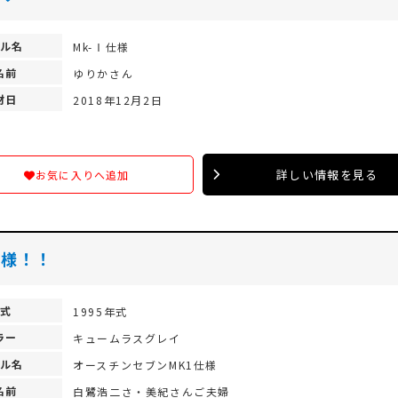
ル名
Mk-Ⅰ仕様
名前
ゆりかさん
材日
2018年12月2日
詳しい情報を見る
お気に入りへ追加
仕様！！
式
1995年式
ラー
キュームラスグレイ
ル名
オースチンセブンMK1仕様
名前
白鷺浩二さ・美紀さんご夫婦