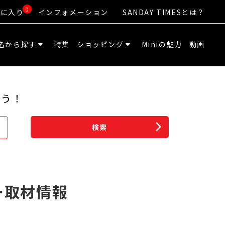
0
気に入り
インフォメーション
SANDAY TIMESとは？
名から探す
特集
ショッピング
Miniの魅力
動画
よう！
検索
ー取材情報