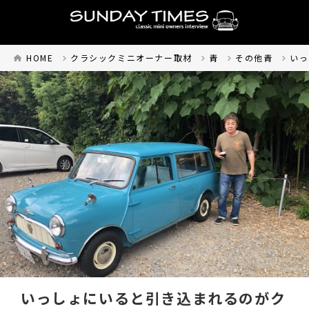
HOME
クラシックミニオーナー取材
青
その他青
いっ
いっしょにいると引き込まれるのがク