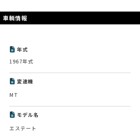
車輌情報
年式
1967年式
変速機
MT
モデル名
エステート