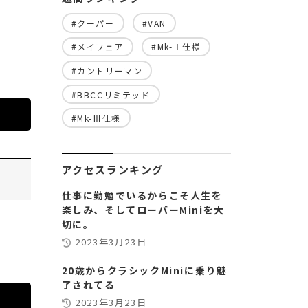
#クーパー
#VAN
#メイフェア
#Mk-Ⅰ仕様
#カントリーマン
#BBCCリミテッド
#Mk-Ⅲ仕様
アクセスランキング
仕事に勤勉でいるからこそ人生を
楽しみ、そしてローバーMiniを大
切に。
2023年3月23日
20歳からクラシックMiniに乗り魅
了されてる
2023年3月23日