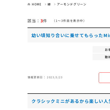
HOME
緑
アーモンドグリーン
該当：
3
件
（1～3件目を表示中）
幼い頃知り合いに乗せてもらったMi
お
取
情報更新日： 2023/3/23
クラシックミニがあるから楽しい人