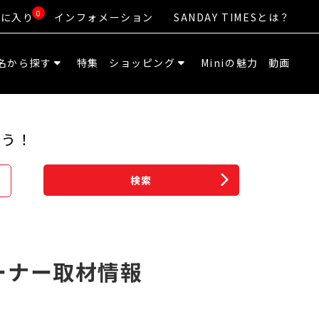
0
気に入り
インフォメーション
SANDAY TIMESとは？
名から探す
特集
ショッピング
Miniの魅力
動画
よう！
検索
ーナー取材情報