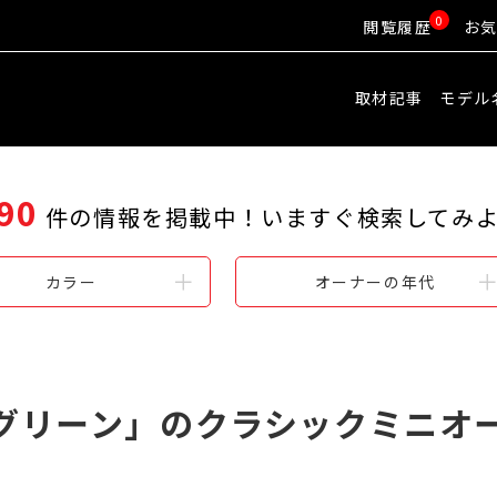
0
閲覧履歴
お
取材記事
モデル
90
件の情報を掲載中！
いますぐ検索してみ
カラー
オーナーの年代
グリーン」のクラシックミニオ