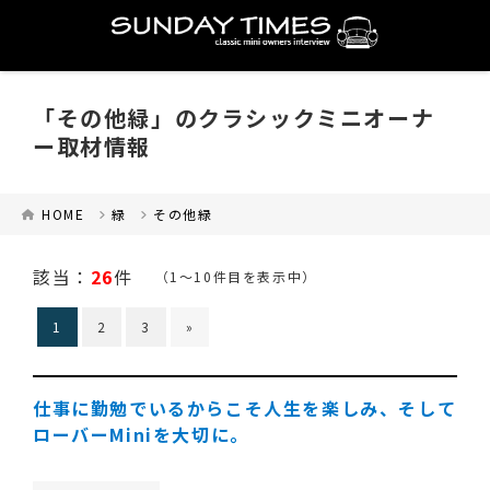
「その他緑」のクラシックミニオーナ
ー取材情報
HOME
緑
その他緑
該当：
26
件
（1～10件目を表示中）
1
2
3
»
仕事に勤勉でいるからこそ人生を楽しみ、そして
ローバーMiniを大切に。