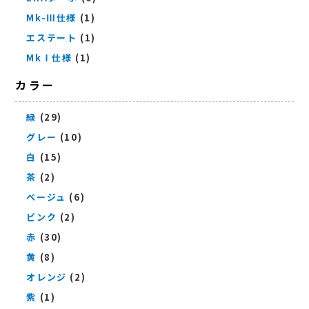
Mk-Ⅲ仕様
(1)
エステート
(1)
MkⅠ仕様
(1)
カラー
緑
(29)
グレー
(10)
白
(15)
茶
(2)
ベージュ
(6)
ピンク
(2)
赤
(30)
黄
(8)
オレンジ
(2)
紫
(1)